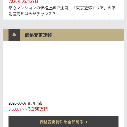
2026年05月29日
都心マンションの価格上昇で注目！「東京近郊エリア」の不
動産売却は今がチャンス？
2026年04月30日
ナフサ・ショックで家が建たない⁈改めて注目される「中古
価格変更速報
住宅」の価値
2026年03月30日
「不動産バブル」崩壊か⁈金融庁の警告・転売規制が意味す
るものとは
2026年02月24日
「超長期」の住宅ローンの台頭で不動産の購買力UP？
2026年01月27日
2026年不動産市場はどうなるのか─あなたの物件は上がる？
下がる？
2025年12月29日
価格変更物件を全部見る
中古住宅の住宅ローン減税が大幅拡充！2026年は売却のチャ