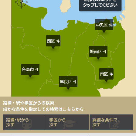
中央区
件
西区
件
城南区
件
糸島市
件
南区
件
早良区
件
路線・駅や学区からの検索
細かな条件を指定しての検索はこちらから