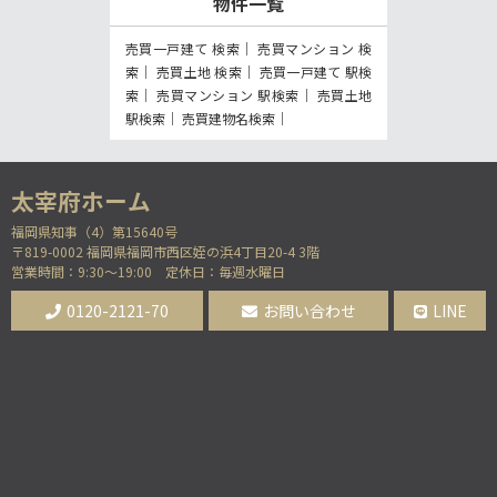
物件一覧
売買一戸建て 検索
売買マンション 検
索
売買土地 検索
売買一戸建て 駅検
索
売買マンション 駅検索
売買土地
駅検索
売買建物名検索
福岡県知事（4）第15640号
〒819-0002 福岡県福岡市西区姪の浜4丁目20-4 3階
営業時間：9:30～19:00
定休日：毎週水曜日
0120-2121-70
お問い合わせ
LINE