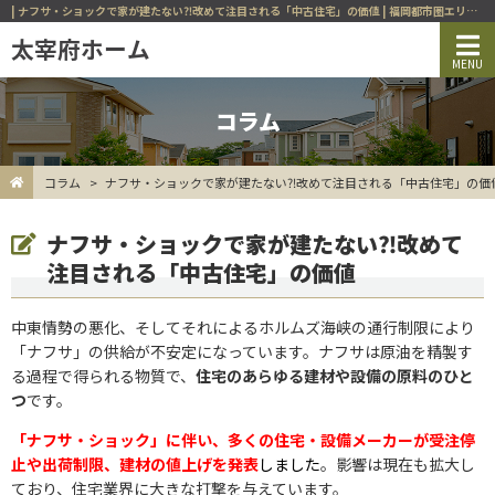
| ナフサ・ショックで家が建たない⁈改めて注目される「中古住宅」の価値 | 福岡都市圏エリア（福岡市西区、早良区、城南区、糸島市ほか）の不動産ならお任せください！
コラム
コラム
ナフサ・ショックで家が建たない⁈改めて注目される「中古住宅」の価
ナフサ・ショックで家が建たない⁈改めて
注目される「中古住宅」の価値
中東情勢の悪化、そしてそれによるホルムズ海峡の通行制限により
「ナフサ」の供給が不安定になっています。ナフサは原油を精製す
る過程で得られる物質で、
住宅のあらゆる建材や設備の原料のひと
つ
です。
「ナフサ・ショック」に伴い、多くの住宅・設備メーカーが受注停
止や出荷制限、建材の値上げを発表
しました
。影響は現在も拡大し
ており、住宅業界に大きな打撃を与えています。