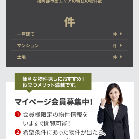
福岡都市圏エリアの現在の物件数
件
一戸建て
件
マンション
件
土地
件