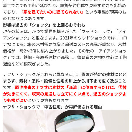
着工できても工期が延びたり、請負契約自体を見直す動きも出始め
ており、
「家を建てたいのに建てられない」
という事態が現実のも
のとなりつつあります。
影響は過去の「ショック」を上回るおそれも
現在の状況は、かつて業界を揺るがした「ウッドショック」「アイ
アンショック」と重なります。2021年のウッドショックでは、コロ
ナ禍による北米の木材需要急増と輸送コストの高騰が重なり、木材
価格が一時2〜3倍に跳ね上がりました。その後の「アイアンショッ
ク」では、鉄鋼・金属系建材が高騰し、鉄骨造の建物を中心に工期
遅延などが相次ぎました。
ナフサ・ショックがこれらと異なる点は、
影響が特定の建材にとど
まらず、素材・塗料・設備と住宅の川上から川下まで広く及ぶ
こと
です。
原油由来のナフサは素材の「源流」に位置するだけに、代替
が効きにくく、収束の見通しも立てにくい点で、過去のショックよ
りも根が深い
という見方もあります。
ナフサ・ショックで「中古住宅」が再評価される理由