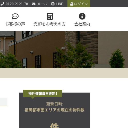
0120-2121-70
メール
LINE
ログイン
お客様の声
売却をお考えの方
会社案内
アクセス
お知らせ
お問い合わせ
サイトマップ
個人情報保護方針
LINE公式アカウント
学区マップで探す
テム
更新日時:
福岡都市圏エリアの現在の物件数
件