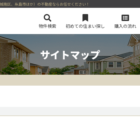
区、城南区、糸島市ほか）の不動産ならお任せください！
物件検索
初めての住まい探し
購入の流れ
サイトマップ
会社概要
マンションを検索
スタッフ紹介
土地を検索
今すぐ見られるマンション
今すぐ見られる土地
無料会員シス
ログイン