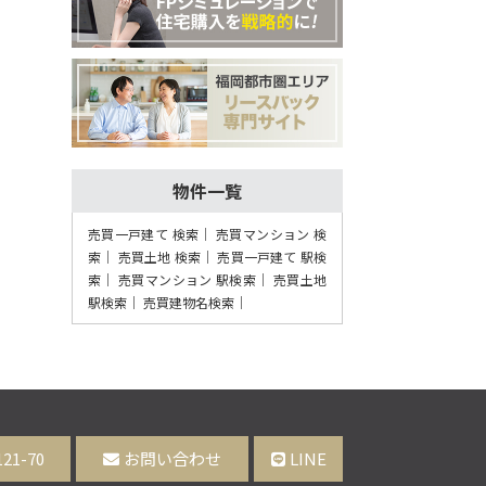
物件一覧
売買一戸建て 検索
売買マンション 検
索
売買土地 検索
売買一戸建て 駅検
索
売買マンション 駅検索
売買土地
駅検索
売買建物名検索
121-70
お問い合わせ
LINE