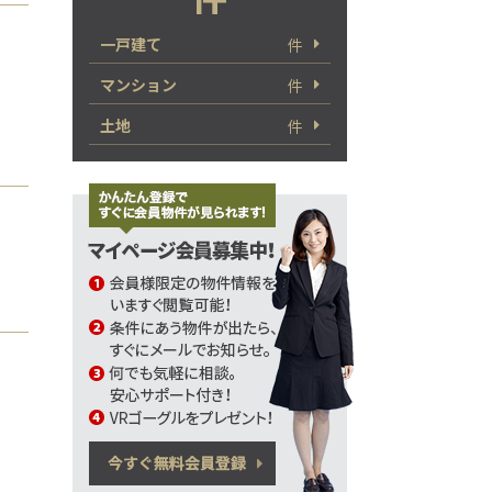
一戸建て
件
マンション
件
土地
件