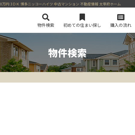
00万円 3ＤＫ 博多ニッコーハイツ 中古マンション 不動産情報 太宰府ホーム
物件検索
初めての住まい探し
購入の流れ
物件検索
会社概要
マンションを検索
スタッフ紹介
土地を検索
今すぐ見られるマンション
今すぐ見られる土地
無料会員シス
ログイン