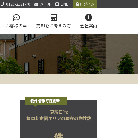
0120-2121-70
メール
LINE
ログイン
お客様の声
売却をお考えの方
会社案内
アクセス
お知らせ
お問い合わせ
サイトマップ
個人情報保護方針
LINE公式アカウント
学区マップで探す
テム
更新日時:
福岡都市圏エリアの現在の物件数
件