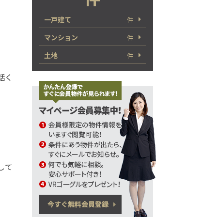
一戸建て
件
マンション
件
土地
件
電話く
して