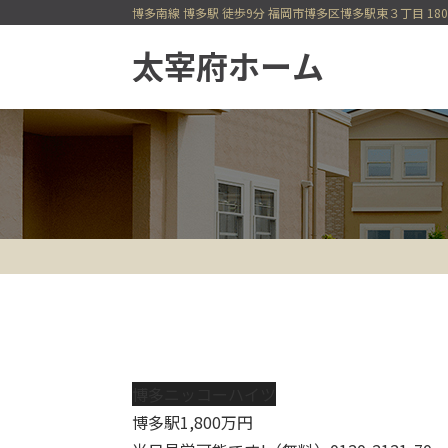
博多南線 博多駅 徒歩9分 福岡市博多区博多駅東３丁目 18
一戸建てを検索
今すぐ見られる一戸建て
会員登録
会員ページ
博多ニッコーハイツ
博多駅
1,800
万円