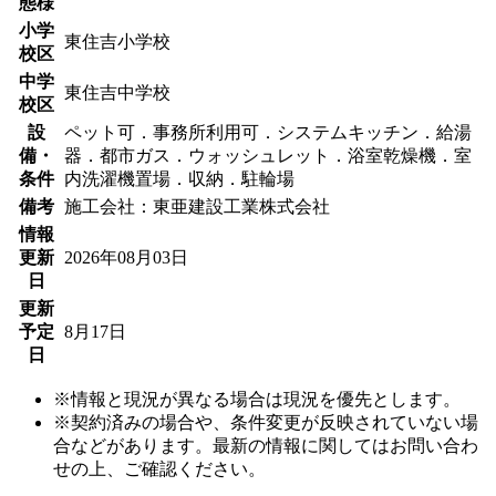
態様
小学
東住吉小学校
校区
中学
東住吉中学校
校区
設
ペット可．事務所利用可．システムキッチン．給湯
備・
器．都市ガス．ウォッシュレット．浴室乾燥機．室
条件
内洗濯機置場．収納．駐輪場
備考
施工会社：東亜建設工業株式会社
情報
更新
2026年08月03日
日
更新
予定
8月17日
日
※情報と現況が異なる場合は現況を優先とします。
※契約済みの場合や、条件変更が反映されていない場
合などがあります。最新の情報に関してはお問い合わ
せの上、ご確認ください。