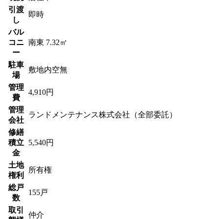
引渡
即時
し
バル
コニ
南東 7.32㎡
ー
駐車
敷地内空無
場
管理
4,910円
費
管理
ランドメンテナンス株式会社（全部委託）
会社
修繕
積立
5,540円
金
土地
所有権
権利
総戸
155戸
数
取引
仲介