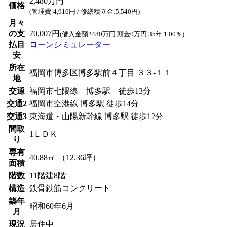
2,480万円
価格
(管理費:4,910円 / 修繕積立金:5,540円)
月々
の支
70,007円
(借入金額2480万円 頭金0万円 35年 1.00％)
払目
ローンシミュレーター
安
所在
福岡市博多区博多駅前４丁目 ３３-１１
地
交通
福岡市七隈線 博多駅 徒歩13分
交通2
福岡市空港線 博多駅 徒歩14分
交通3
東海道・山陽新幹線 博多駅 徒歩12分
間取
1ＬＤＫ
り
専有
40.88㎡ （12.36坪）
面積
階数
11階建8階
構造
鉄骨鉄筋コンクリート
築年
昭和60年6月
月
現況
居住中