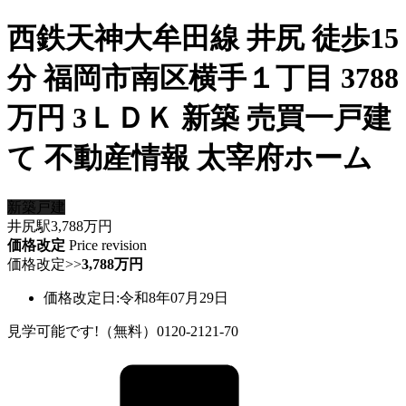
西鉄天神大牟田線 井尻 徒歩15
分 福岡市南区横手１丁目 3788
万円 3ＬＤＫ 新築 売買一戸建
て 不動産情報 太宰府ホーム
新築戸建
井尻駅
3,788
万円
価格改定
Price revision
価格改定
>>
3,788万円
価格改定日:令和8年07月29日
見学可能です!（無料）0120-2121-70