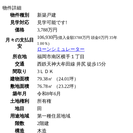
物件詳細
物件種別
新築戸建
見学対応
見学可能です!
価格
3,788万円
106,930円
(借入金額3788万円 頭金0万円 35年
月々の支払目
1.00％)
安
ローンシミュレーター
所在地
福岡市南区横手１丁目
交通
西鉄天神大牟田線 井尻 徒歩15分
間取り
3ＬＤＫ
建物面積
79.38㎡ （24.01坪）
敷地面積
76.78㎡ （23.22坪）
築年月
令和8年6月
土地権利
所有権
地目
田
用途地域
第一種住居地域
階数
2階建
構造
木造