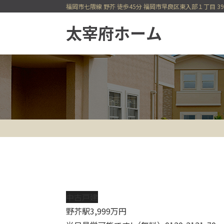
福岡市七隈線 野芥 徒歩45分 福岡市早良区東入部１丁目 39
一戸建てを検索
今すぐ見られる一戸建て
会員登録
会員ページ
中古戸建
野芥駅
3,999
万円