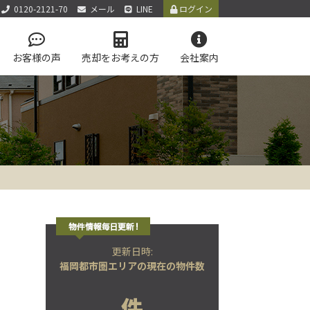
0120-2121-70
メール
LINE
ログイン
お客様の声
売却をお考えの方
会社案内
アクセス
お知らせ
お問い合わせ
サイトマップ
個人情報保護方針
LINE公式アカウント
学区マップで探す
テム
更新日時:
福岡都市圏エリアの現在の物件数
件