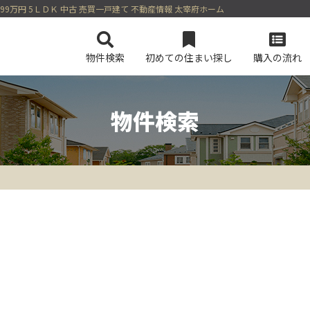
99万円 5ＬＤＫ 中古 売買一戸建て 不動産情報 太宰府ホーム
物件検索
初めての住まい探し
購入の流れ
物件検索
会社概要
マンションを検索
スタッフ紹介
土地を検索
今すぐ見られるマンション
今すぐ見られる土地
無料会員シス
ログイン