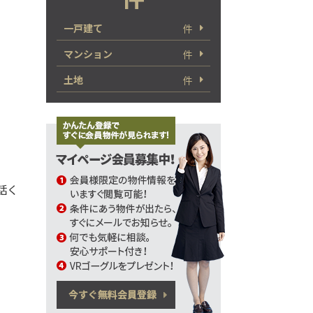
一戸建て
件
マンション
件
土地
件
電話く