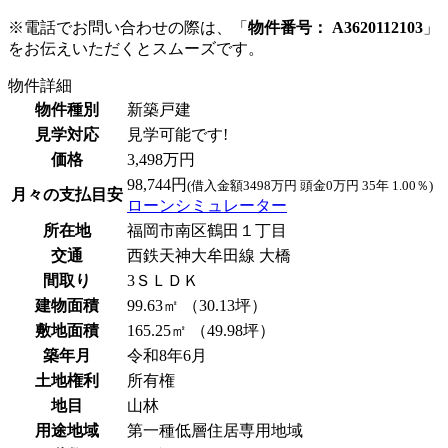
※電話でお問い合わせの際は、「
物件番号： A3620112103
」
をお伝えいただくとスムーズです。
物件詳細
物件種別
新築戸建
見学対応
見学可能です!
価格
3,498万円
98,744円
(借入金額3498万円 頭金0万円 35年 1.00％)
月々の支払目安
ローンシミュレーター
所在地
福岡市南区鶴田１丁目
交通
西鉄天神大牟田線 大橋
間取り
3ＳＬＤＫ
建物面積
99.63㎡ （30.13坪）
敷地面積
165.25㎡ （49.98坪）
築年月
令和8年6月
土地権利
所有権
地目
山林
用途地域
第一種低層住居専用地域