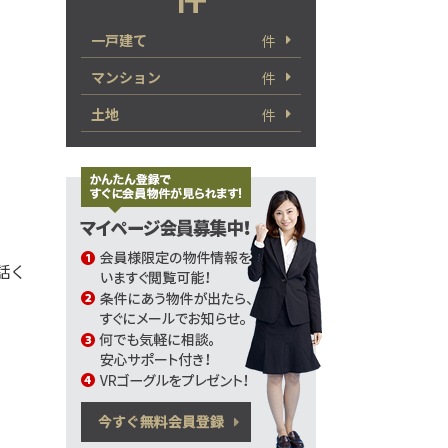
一戸建て
件
マンション
件
土地
件
電話く