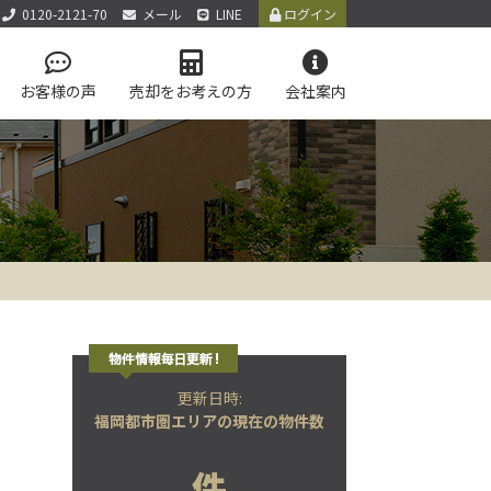
0120-2121-70
メール
LINE
ログイン
お客様の声
売却をお考えの方
会社案内
アクセス
お知らせ
お問い合わせ
サイトマップ
個人情報保護方針
LINE公式アカウント
学区マップで探す
テム
更新日時:
福岡都市圏エリアの現在の物件数
件