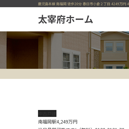
鹿児島本線 南福岡 徒歩20分 春日市小倉２丁目 4249万円
一戸建てを検索
今すぐ見られる一戸建て
会員登録
会員ページ
中古戸建
南福岡駅
4,249
万円