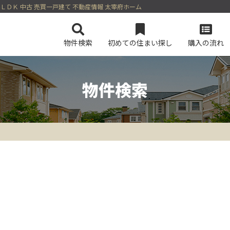
 4ＬＤＫ 中古 売買一戸建て 不動産情報 太宰府ホーム
物件検索
初めての住まい探し
購入の流れ
物件検索
会社概要
マンションを検索
スタッフ紹介
土地を検索
今すぐ見られるマンション
今すぐ見られる土地
無料会員シス
ログイン