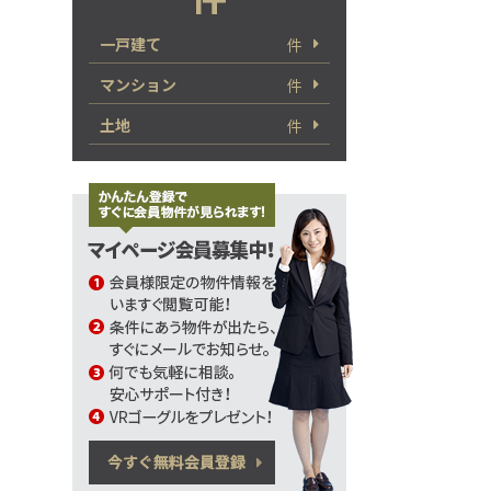
一戸建て
件
マンション
件
土地
件