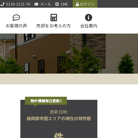
0120-2121-70
メール
LINE
ログイン
お客様の声
売却をお考えの方
会社案内
アクセス
お知らせ
お問い合わせ
サイトマップ
個人情報保護方針
LINE公式アカウント
学区マップで探す
テム
更新日時:
福岡都市圏エリアの現在の物件数
件