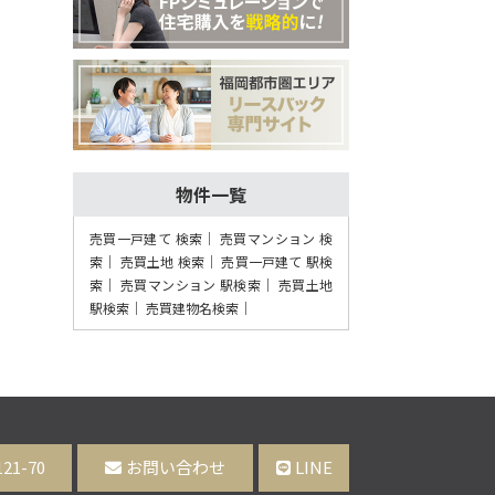
物件一覧
売買一戸建て 検索
売買マンション 検
索
売買土地 検索
売買一戸建て 駅検
索
売買マンション 駅検索
売買土地
駅検索
売買建物名検索
121-70
お問い合わせ
LINE