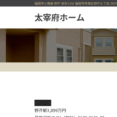
福岡市七隈線 野芥 徒歩23分 福岡市早良区野芥６丁目 389
一戸建てを検索
今すぐ見られる一戸建て
会員登録
会員ページ
新築戸建
野芥駅
3,899
万円