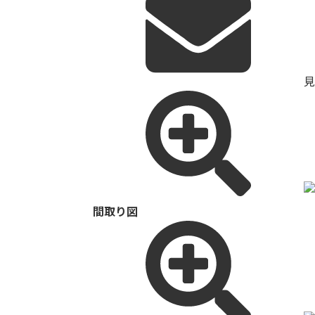
見
間取り図