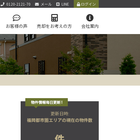
0120-2121-70
メール
LINE
ログイン
お客様の声
売却をお考えの方
会社案内
アクセス
お知らせ
お問い合わせ
サイトマップ
個人情報保護方針
LINE公式アカウント
学区マップで探す
テム
更新日時:
福岡都市圏エリアの現在の物件数
件