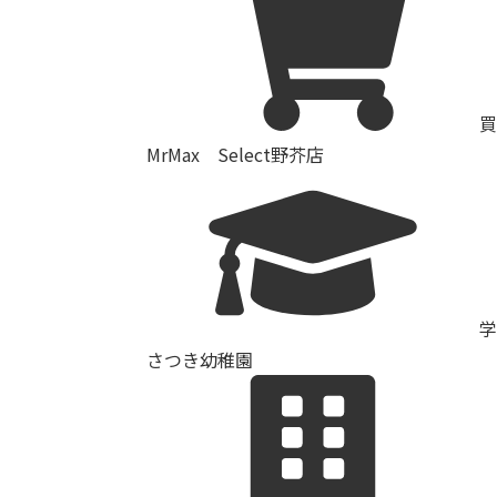
買
MrMax Select野芥店
学
さつき幼稚園