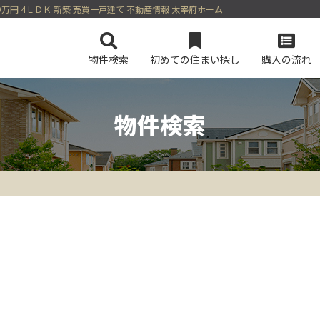
9万円 4ＬＤＫ 新築 売買一戸建て 不動産情報 太宰府ホーム
物件検索
初めての住まい探し
購入の流れ
物件検索
会社概要
マンションを検索
スタッフ紹介
土地を検索
今すぐ見られるマンション
今すぐ見られる土地
無料会員シス
ログイン