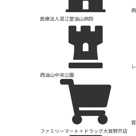
病
医療法人泯江堂油山病院
レ
西油山中央公園
買
ファミリーマート＋ドラッグ大賀野芥店