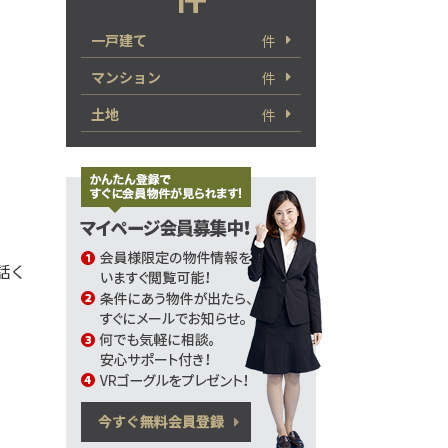
一戸建て
件
マンション
件
土地
件
電話く