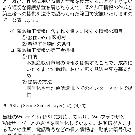
と、及び、作成に用いる個人情報を復元することができない
よう適切な保護措置を講じたうえで、匿名加工情報の作成と
第三者への提供を法令で認められた範囲で実施いたしますの
で、公表します。
イ. 匿名加工情報に含まれる個人に関する情報の項目
① お住いの市区町村
② 希望する物件の条件
ロ. 匿名加工情報の第三者提供
① 目的
不動産取引市場の情報を提供することで、成約に
いたるまでの過程において広く見込み客を募るた
め
② 提供の方法
暗号化された通信環境下でのインターネットで提
供
６. SSL（Secure Socket Layer）について
当社のWebサイトはSSLに対応しており、Webブラウザと
Webサーバーとの通信を暗号化しています。お客様が入力す
る氏名や住所、電話番号などの個人情報は自動的に暗号化さ