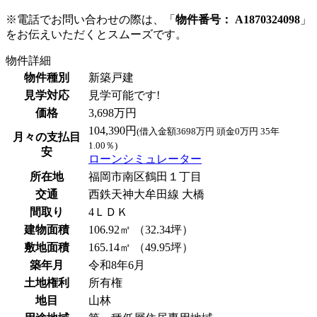
※電話でお問い合わせの際は、「
物件番号： A1870324098
」
をお伝えいただくとスムーズです。
物件詳細
物件種別
新築戸建
見学対応
見学可能です!
価格
3,698万円
104,390円
(借入金額3698万円 頭金0万円 35年
月々の支払目
1.00％)
安
ローンシミュレーター
所在地
福岡市南区鶴田１丁目
交通
西鉄天神大牟田線 大橋
間取り
4ＬＤＫ
建物面積
106.92㎡ （32.34坪）
敷地面積
165.14㎡ （49.95坪）
築年月
令和8年6月
土地権利
所有権
地目
山林