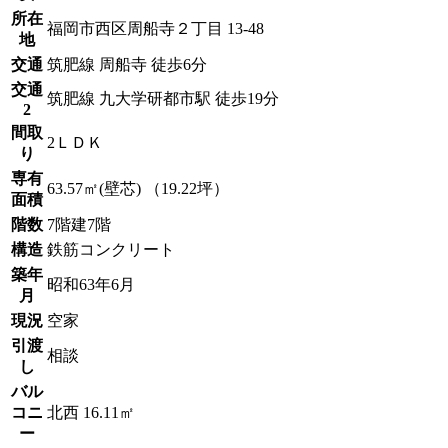
所在
福岡市西区周船寺２丁目 13-48
地
交通
筑肥線 周船寺 徒歩6分
交通
筑肥線 九大学研都市駅 徒歩19分
2
間取
2ＬＤＫ
り
専有
63.57㎡(壁芯) （19.22坪）
面積
階数
7階建7階
構造
鉄筋コンクリート
築年
昭和63年6月
月
現況
空家
引渡
相談
し
バル
コニ
北西 16.11㎡
ー