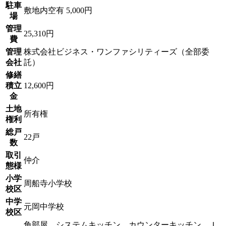
駐車
敷地内空有 5,000円
場
管理
25,310円
費
管理
株式会社ビジネス・ワンファシリティーズ（全部委
会社
託）
修繕
積立
12,600円
金
土地
所有権
権利
総戸
22戸
数
取引
仲介
態様
小学
周船寺小学校
校区
中学
元岡中学校
校区
角部屋．システムキッチン．カウンターキッチン．Ｉ