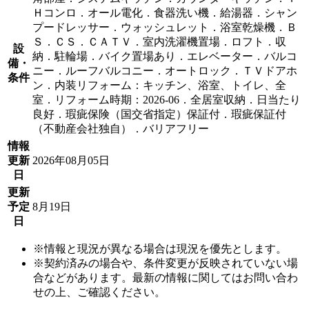
Ｈコンロ．オール電化．食器洗い機．給湯器．シャン
プードレッサー．ウォッシュレット．浴室乾燥機．Ｂ
Ｓ．ＣＳ．ＣＡＴＶ．室内洗濯機置場．ロフト．収
設
納．駐輪場．バイク置場あり．エレベーター．バルコ
備・
ニー．ルーフバルコニー．オートロック．ＴＶドアホ
条件
ン．内装リフォーム：キッチン、浴室、トイレ、全
室．リフォーム時期：2026-06．全居室収納．日当たり
良好．瑕疵保険（国交省指定）保証付．瑕疵保証付
（不動産会社独自）．バリアフリー
情報
更新
2026年08月05日
日
更新
予定
8月19日
日
※情報と現況が異なる場合は現況を優先とします。
※契約済みの場合や、条件変更が反映されていない場
合などがあります。最新の情報に関してはお問い合わ
せの上、ご確認ください。