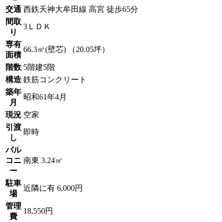
交通
西鉄天神大牟田線 高宮 徒歩65分
間取
3ＬＤＫ
り
専有
66.3㎡(壁芯) （20.05坪）
面積
階数
5階建5階
構造
鉄筋コンクリート
築年
昭和61年4月
月
現況
空家
引渡
即時
し
バル
コニ
南東 3.24㎡
ー
駐車
近隣に有 6,000円
場
管理
18,550円
費