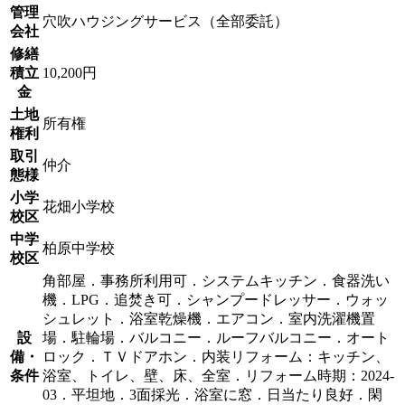
管理
穴吹ハウジングサービス（全部委託）
会社
修繕
積立
10,200円
金
土地
所有権
権利
取引
仲介
態様
小学
花畑小学校
校区
中学
柏原中学校
校区
角部屋．事務所利用可．システムキッチン．食器洗い
機．LPG．追焚き可．シャンプードレッサー．ウォッ
シュレット．浴室乾燥機．エアコン．室内洗濯機置
設
場．駐輪場．バルコニー．ルーフバルコニー．オート
備・
ロック．ＴＶドアホン．内装リフォーム：キッチン、
条件
浴室、トイレ、壁、床、全室．リフォーム時期：2024-
03．平坦地．3面採光．浴室に窓．日当たり良好．閑