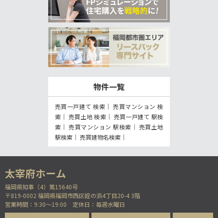
物件一覧
売買一戸建て 検索
売買マンション 検
索
売買土地 検索
売買一戸建て 駅検
索
売買マンション 駅検索
売買土地
駅検索
売買建物名検索
福岡県知事（4）第15640号
〒819-0002 福岡県福岡市西区姪の浜4丁目20-4 3階
営業時間：9:30～19:00
定休日：毎週水曜日