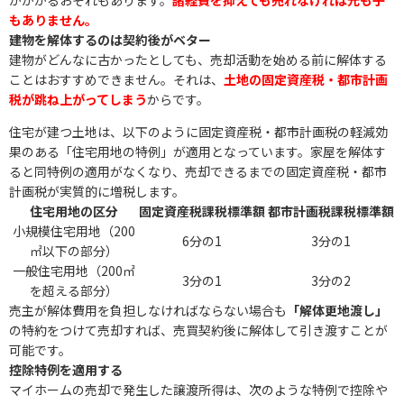
がかかるおそれもあります。
諸経費を抑えても売れなければ元も子
もありません。
建物を解体するのは契約後がベター
建物がどんなに古かったとしても、売却活動を始める前に解体する
ことはおすすめできません。それは、
土地の固定資産税・都市計画
税が跳ね上がってしまう
からです。
住宅が建つ土地は、以下のように固定資産税・都市計画税の軽減効
果のある「住宅用地の特例」が適用となっています。家屋を解体す
ると同特例の適用がなくなり、売却できるまでの固定資産税・都市
計画税が実質的に増税します。
住宅用地の区分
固定資産税課税標準額
都市計画税課税標準額
小規模住宅用地（200
6分の1
3分の1
㎡以下の部分）
一般住宅用地（200㎡
3分の1
3分の2
を超える部分）
売主が解体費用を負担しなければならない場合も
「解体更地渡し」
の特約をつけて売却すれば、売買契約後に解体して引き渡すことが
可能です。
控除特例を適用する
マイホームの売却で発生した譲渡所得は、次のような特例で控除や