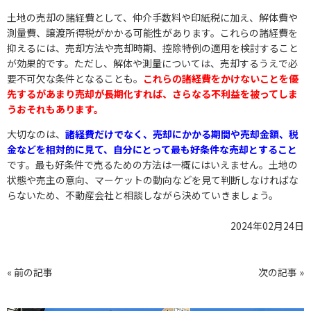
土地の売却の諸経費として、仲介手数料や印紙税に加え、解体費や
測量費、譲渡所得税がかかる可能性があります。これらの諸経費を
抑えるには、売却方法や売却時期、控除特例の適用を検討すること
が効果的です。ただし、解体や測量については、売却するうえで必
要不可欠な条件となることも。
これらの諸経費をかけないことを優
先するがあまり売却が長期化すれば、さらなる不利益を被ってしま
うおそれもあります。
大切なのは、
諸経費だけでなく、
売却にかかる期間や売却金額、税
金などを相対的に見て、自分にとって最も好条件な売却とすること
です。最も好条件で売るための方法は一概にはいえません。土地の
状態や売主の意向、マーケットの動向などを見て判断しなければな
らないため、不動産会社と相談しながら決めていきましょう。
2024年02月24日
« 前の記事
次の記事 »